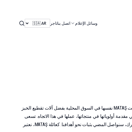
Search
وسائل الإعلام
اتصل بنا
تاجر
بدأت شركتنا في تصنيع آلات المخابز والمعجنات في عام 1987، وهي الآن تخدم قطاع المخابز والمعجنات بفضل طاقمها من الخبراء. أثبتت MATAŞ نفسها في السوق المحلية بفضل آلات تقطيع الخبز
قدمة أولوياتها في منتجاتها، عملها في هذا الاتجاه. تسعى
MATAŞ Food Machinery إلى تحقيق الأفضل والأجمل من خلال جهودها في مجال البحث والتطوير. مع فريقنا الشاب والديناميكي والمشارك، سنواصل المضي بثبات نحو أهدافنا. كعائلة MATAŞ، نعتبر