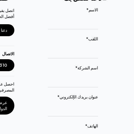
(required)
الاسم
*
اتصل بفري
أفضل الخ
دعنا
(required)
اللقب
*
الاتصال
3 10
(required)
اسم الشركة
*
احصل عل
المصرفي (IBAN) لإجراء الدفع 
(required)
عنوان بريدك الإلكتروني
*
عرض 
الدولي (
(required)
الهاتف
*