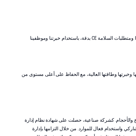
هدفنا هو ضمان رضا العملاء من خلال إنتاج منتجات عالية الجودة تتماشى مع احتياجاتهم وتوقعاتهم، وتطبيق نظام الجودة ISO-9001:2008 ومتطلبات السلامة CE بدقة، باستخدام خبرتنا وموظفينا
ئها وخبرتها وطاقتها العالية، مع الحفاظ على أعلى مستوى من
ن جميع الأنواع والأحجام. كشركة صناعية، حصلت على شهادة نظام إدارة
ة مبتكر وتشاركي واستخدام فعال للموارد. من خلال التزامها بإدارة