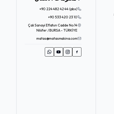
+90 224 482 42 44 (pbx)
+90 533 420 23 10
Çalı Sanayi Eflatun Cadde No:14
Nilüfer / BURSA - TÜRKİYE
matas@matasmakina.com
f