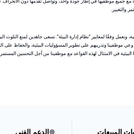
جية مع جميع موظفيها في إطار جودة واحد، وتواصل تقدمها دون الانحراف
ر والتغيير.
بيئية، ونعمل وفقًا لمعايير "نظام إدارة البيئة". نسعى جاهدين لمنع التلوث 
ة وعي موظفينا وتدريبهم على تطوير المسؤوليات البيئية، والحفاظ على ا
بيئية في الامتثال لهذه القواعد مع موظفينا من أجل التحسين المستمر لأدا
ات المبيعات
الدعم الفني