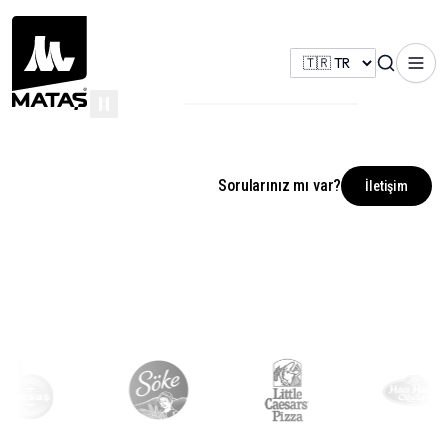
Sorularınız mı var?
İncele
İletişim