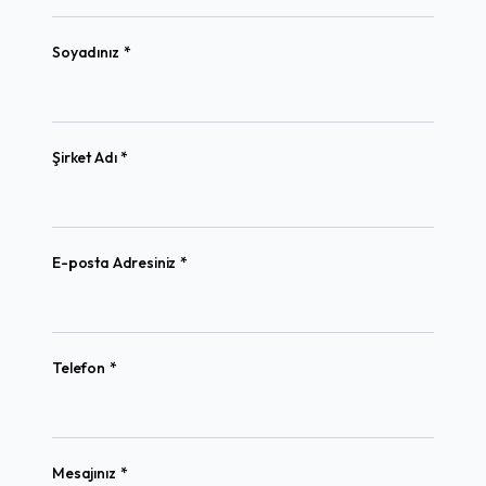
(required)
Soyadınız
*
(required)
Şirket Adı
*
(required)
E-posta Adresiniz
*
(required)
Telefon
*
(required)
Mesajınız
*